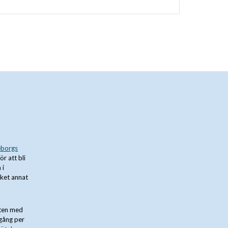
borgs
för att bli
 i
cket annat
sten med
 gång per