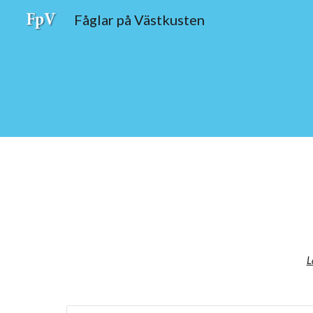
Fåglar på Västkusten
Sk
L