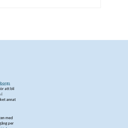
borgs
för att bli
 i
cket annat
sten med
 gång per