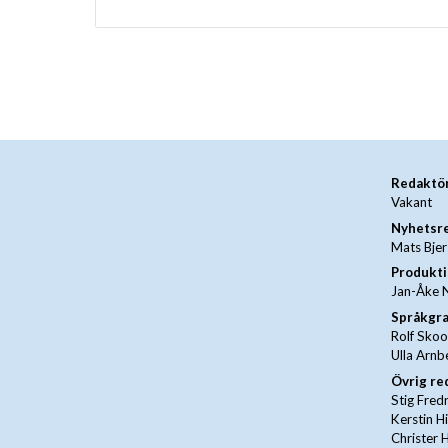
Redaktö
Vakant
Nyhetsr
Mats Bje
Produkti
Jan-Åke 
Språkgr
Rolf Sko
Ulla Arnb
Övrig re
Stig Fred
Kerstin H
Christer