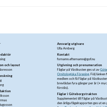
r
A
nsvarig utgivare
Ulla Arnberg
edaktör
Kontakt
rsing
fornamn.efternamn@gof.nu
on och layout
Utgivning och prenumeration
Noresson
Fåglar på Västkusten ges ut av
Göte
Ornitologiska Förening
. Följ länken 
anskning
medlem och få Fåglar på Västkusten
og
brevlådan fyra gånger per år (+ my
erg
förstås).
daktion
Fåglar i Göteborgstrakten
riksson
Supplementet till Fåglar på Västku
irmas
den årliga fågelrapporten ges ut en
 Hugosson