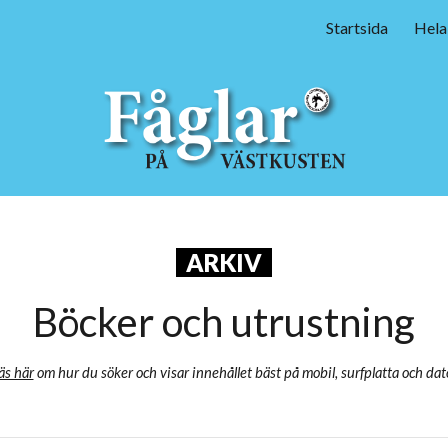
Startsida
Hela
ip to main content
Skip to navigat
‏‏‎ ‎‏‏‎ ARKIV‏‏‎ ‎‏‏‎ ‎
Böcker och utrustning
äs här
om hur du söker och visar innehållet bäst på mobil, surfplatta och dat